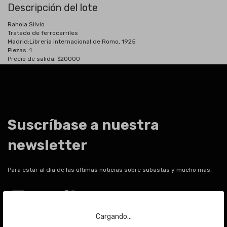
Descripción del lote
Rahola Silvio
Tratado de ferrocarriles
Madrid:
Libreria internacional de Romo, 1925
Piezas: 1
Precio de salida: $20000
Suscríbase a nuestra
newsletter
Para estar al día de las últimas noticias sobre subastas y mucho más.
Email
Cargando...