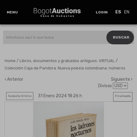
ES
EN
MENU
LOGIN
BUSCAR
/
/
Home
Libros, documentos y grabados antiguos. VIRTUAL
Colección Caja de Pandora. Nueva poesía colombiana: números
Anterior
Siguiente
Divisas
31 Enero 2024 18:26 h
Subasta Online
Finalizada