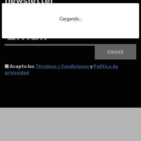
newsletter
Para estar al día de las últimas noticias sobre subastas y mucho más.
Cargando...
Email
ENVIAR
Acepto los
Términos y Condiciones
y
Política de
privacidad