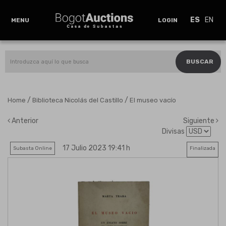
ES
EN
MENU
LOGIN
BUSCAR
/
/
Home
Biblioteca Nicolás del Castillo
El museo vacío
Anterior
Siguiente
Divisas
17 Julio 2023 19:41 h
Subasta Online
Finalizada