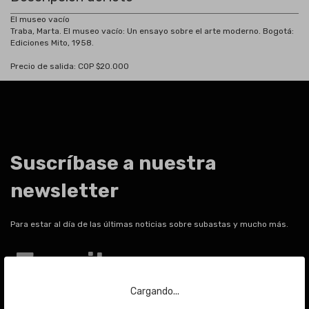
El museo vacío
Traba, Marta. El museo vacío: Un ensayo sobre el arte moderno. Bogotá:
Ediciones Mito, 1958.
Precio de salida: COP $20.000
Suscríbase a nuestra
newsletter
Para estar al día de las últimas noticias sobre subastas y mucho más.
Email
Cargando...
ENVIAR