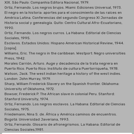
XIX. São Paulo: Companhia Editora Nacional, 1979.
Ortiz, Fernando. Los negros brujos. Miami: Ediciones Universal, 1973.
El negro en la historia: aportes para el conocimiento de las raíces en
América Latina. Conferencias del segundo Congreso XI Jornadas de
Historia social y genealogía. Quito: Centro Cultural Afro-Ecuatoriano,
1990.
Ortiz, Fernando. Los negros curros. La Habana: Editorial de Ciencias
Sociales, 1995.
Esclavos. Estados Unidos: Hispano American Historical Review, 1944.
[copia].
Williams, Eric. The negro in the caribbean. Westport: Negro universities
Press, 1942.
Morales Carrión, Arturo. Auge y decadencia de la trata negrera en
Puerto Rico. Puerto Rico: Instituto de cultura Puertorriqueña, 1978.
Watson, Jack. The west indian heritage a history of the west indies.
London: John Murray, 1979.
Sharp, William Frederick Slavery on the Spanish frontier. Oklahoma:
University of Oklahoma, 1972.
Bowser, Frederick P. The African slave in colonial Peru. Stanford:
Stanford University, 1974.
Ortiz, Fernando. Los negros esclavos. La Habana: Editorial de Ciencias
Sociales, 1975.
Friedemann, Nina S. de. África y América caminos de encuentros.
Bogotá: Universidad Javeriana, 1993.
Ortiz, Fernando. Glosario de afronegrismos. La Habana: Editorial de
Ciencias Sociales,1981.