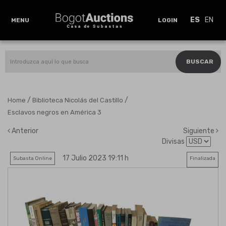
ES
EN
MENU
LOGIN
BUSCAR
/
/
Home
Biblioteca Nicolás del Castillo
Esclavos negros en América 3
Anterior
Siguiente
Divisas
17 Julio 2023 19:11 h
Subasta Online
Finalizada