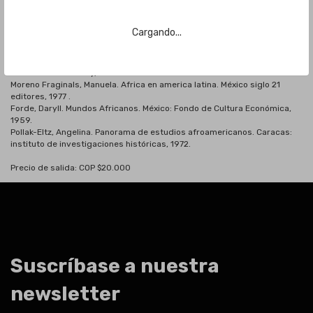
Queiros Mattoso, Katia. To be a slave in Brazil. New Brunswick; New
Jersey: Rutgers University Press, 1979.
Cohen, David. Neither slave nor free. The freedmen of African descent in
Cargando...
the slave societies of the New World. London: Johns Hopkins University
Press,1974.
Watson, Jack. The west indian heritage a history of the west indies.
London: John Murray, 1979.
Moreno Fraginals, Manuela. Africa en america latina. México siglo 21
editores, 1977 .
Forde, Daryll. Mundos Africanos. México: Fondo de Cultura Económica,
1959.
Pollak-Eltz, Angelina. Panorama de estudios afroamericanos. Caracas:
instituto de investigaciones históricas, 1972.
Precio de salida: COP $20.000
Suscríbase a nuestra
newsletter