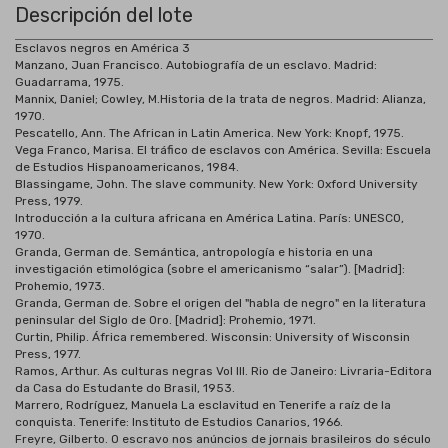
Descripción del lote
Esclavos negros en América 3
Manzano, Juan Francisco. Autobiografía de un esclavo. Madrid:
Guadarrama, 1975.
Mannix, Daniel; Cowley, M.Historia de la trata de negros. Madrid: Alianza,
1970.
Pescatello, Ann. The African in Latin America. New York: Knopf, 1975.
Vega Franco, Marisa. El tráfico de esclavos con América. Sevilla: Escuela
de Estudios Hispanoamericanos, 1984.
Blassingame, John. The slave community. New York: Oxford University
Press, 1979.
Introducción a la cultura africana en América Latina. París: UNESCO,
1970.
Granda, German de. Semántica, antropología e historia en una
investigación etimológica (sobre el americanismo “salar”). [Madrid]:
Prohemio, 1973.
Granda, German de. Sobre el origen del "habla de negro" en la literatura
peninsular del Siglo de Oro. [Madrid]: Prohemio, 1971.
Curtin, Philip. África remembered. Wisconsin: University of Wisconsin
Press, 1977.
Ramos, Arthur. As culturas negras Vol III. Rio de Janeiro: Livraria-Editora
da Casa do Estudante do Brasil, 1953.
Marrero, Rodríguez, Manuela La esclavitud en Tenerife a raíz de la
conquista. Tenerife: Instituto de Estudios Canarios, 1966.
Freyre, Gilberto. O escravo nos anúncios de jornais brasileiros do século