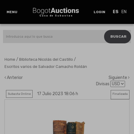
ES
EN
MENU
LOGIN
BUSCAR
/
/
Home
Biblioteca Nicolás del Castillo
Escritos varios de Salvador Camacho Roldán
Anterior
Siguiente
Divisas
17 Julio 2023 18:06 h
Subasta Online
Finalizada