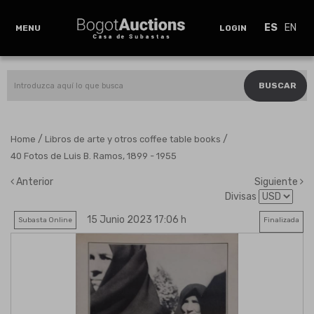
ES
EN
MENU
LOGIN
BUSCAR
/
/
Home
Libros de arte y otros coffee table books
40 Fotos de Luis B. Ramos, 1899 - 1955
Anterior
Siguiente
Divisas
15 Junio 2023 17:06 h
Subasta Online
Finalizada