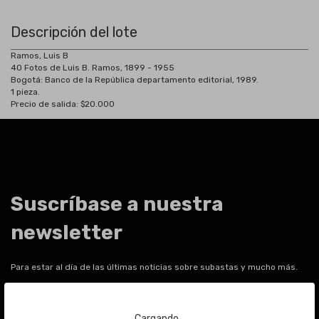
Descripción del lote
Ramos, Luis B
40 Fotos de Luis B. Ramos, 1899 - 1955
Bogotá: Banco de la República departamento editorial, 1989.
1 pieza.
Precio de salida: $20.000
Suscríbase a nuestra
newsletter
Para estar al día de las últimas noticias sobre subastas y mucho más.
Email
Cargando...