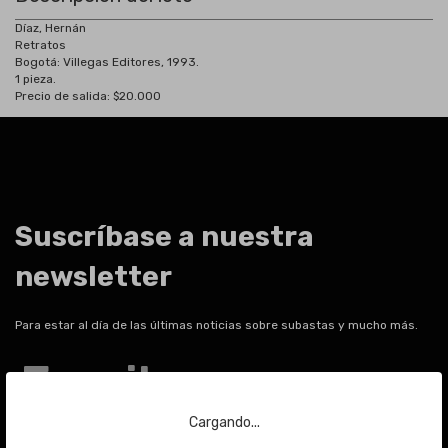
Díaz, Hernán
Retratos
Bogotá: Villegas Editores, 1993.
1 pieza.
Precio de salida: $20.000
Suscríbase a nuestra
newsletter
Para estar al día de las últimas noticias sobre subastas y mucho más.
Email
Cargando...
ENVIAR