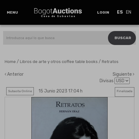
ES
EN
MENU
LOGIN
BUSCAR
/
/
Home
Libros de arte y otros coffee table books
Retratos
Anterior
Siguiente
Divisas
15 Junio 2023 17:04 h
Subasta Online
Finalizada