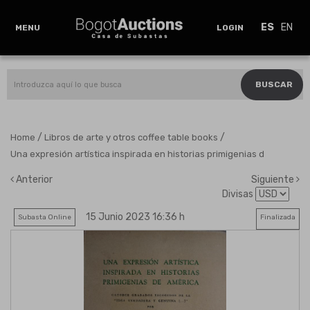
ES
EN
MENU
LOGIN
BUSCAR
/
/
Home
Libros de arte y otros coffee table books
Una expresión artística inspirada en historias primigenias d
Anterior
Siguiente
Divisas
15 Junio 2023 16:36 h
Subasta Online
Finalizada