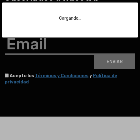
newsletter
Cargando...
Para estar al día de las últimas noticias sobre subastas y mucho más.
Email
ENVIAR
Acepto los
Términos y Condiciones
y
Política de
privacidad