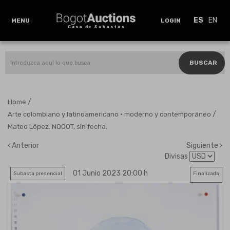
ES
EN
MENU
LOGIN
BUSCAR
/
Home
/
Arte colombiano y latinoamericano · moderno y contemporáneo
Mateo López. NOOOT, sin fecha.
Anterior
Siguiente
Divisas
01 Junio 2023 20:00 h
Subasta presencial
Finalizada