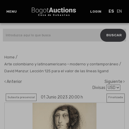
ES
EN
MENU
LOGIN
BUSCAR
/
Home
/
Arte colombiano y latinoamericano · moderno y contemporáneo
David Manzur. Lección 125 para el valor de las líneas ligand
Anterior
Siguiente
Divisas
01 Junio 2023 20:00 h
Subasta presencial
Finalizada