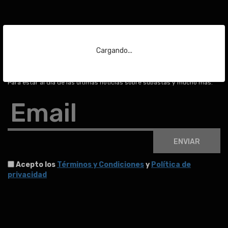
Suscríbase a nuestra
Cargando...
newsletter
Para estar al día de las últimas noticias sobre subastas y mucho más.
Email
ENVIAR
Acepto los
Términos y Condiciones
y
Política de
privacidad