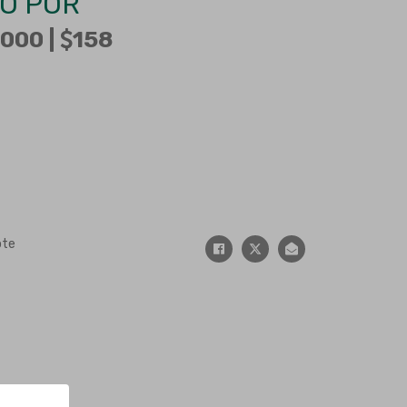
O POR
000 |
158
ote