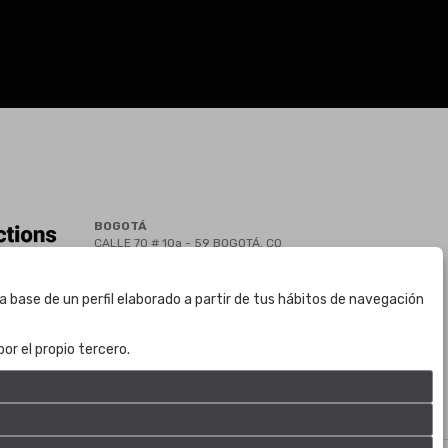
BOGOTÁ
CALLE 70 # 10a - 59 BOGOTÁ, CO
(+57) 601 721 6666
(+57) 301 271 1444
a base de un perfil elaborado a partir de tus hábitos de navegación
info@bogotaauctions.com
or el propio tercero.