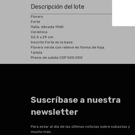
Descripción del lote
Florero
Forte
Italia, década 1960
Cerámica
55.5 x 29 cm
Inscrito Forte en la base.
Florero verde con relieve en forma de hoja.
1 pieza
Precio de salida COP 500.000
Suscríbase a nuestra
newsletter
Para estar al día de las últimas noticias sobre subastas y
mucho más.