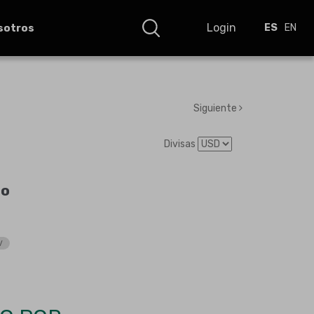
Login
sotros
ES
EN
Siguiente
Divisas
ro
V