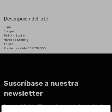
Descripción del lote
Lupa
Europa
14.5 x 4.8 x 2 cm
Marcada Sterling.
1 pieza
Precio de salida COP 120.000
Suscríbase a nuestra
newsletter
Para estar al día de las últimas noticias sobre subastas y mucho más.