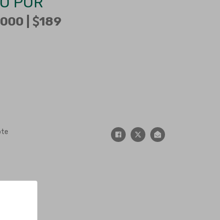
O POR
000 |
189
ote