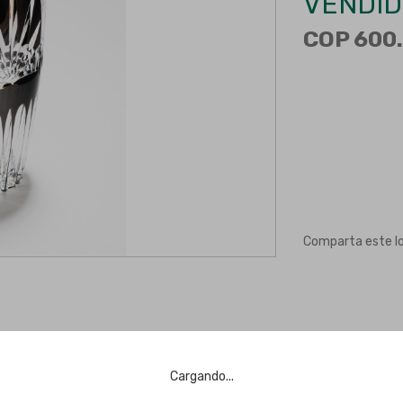
VENDID
COP 600.
Comparta este l
Cargando...