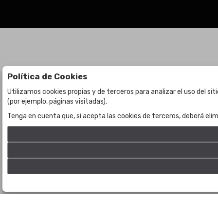
Política de Cookies
Subastas
La empresa
Utilizamos cookies propias y de terceros para analizar el uso del si
(por ejemplo, páginas visitadas).
Subasta en curso
Sobre Nosotros
Tenga en cuenta que, si acepta las cookies de terceros, deberá elim
Subastas anteriores
Contacto
©
Bogota Auctions
- Todos los derechos reservados