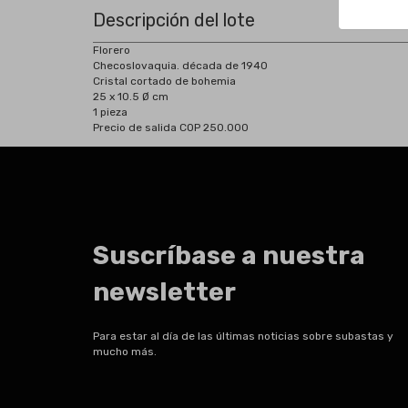
Descripción del lote
Florero
Checoslovaquia. década de 1940
Cristal cortado de bohemia
25 x 10.5 Ø cm
1 pieza
Precio de salida COP 250.000
Suscríbase a nuestra
newsletter
Para estar al día de las últimas noticias sobre subastas y
mucho más.