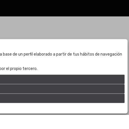
BOGOTÁ
a base de un perfil elaborado a partir de tus hábitos de navegación
CALLE 70 # 10a - 59 BOGOTÁ, CO
(+57) 601 721 6666
or el propio tercero.
(+57) 301 271 1444
info@bogotaauctions.com