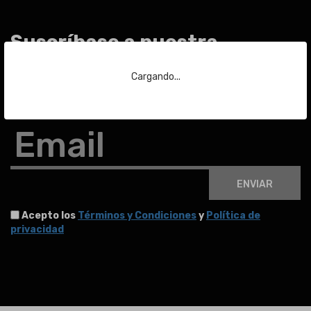
Suscríbase a nuestra
newsletter
Cargando...
Para estar al día de las últimas noticias sobre subastas y mucho más.
Email
ENVIAR
Acepto los
Términos y Condiciones
y
Política de
privacidad