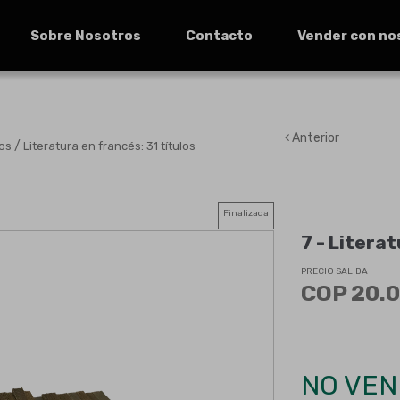
Sobre Nosotros
Contacto
Vender con no
Anterior
/
tos
Literatura en francés: 31 títulos
Finalizada
7 -
Literat
PRECIO SALIDA
COP 20.0
NO VEN