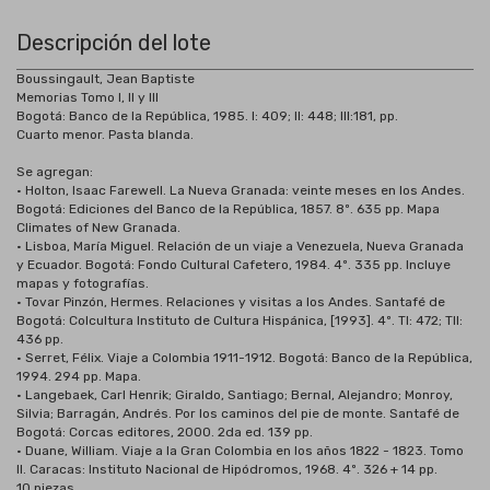
Descripción del lote
Boussingault, Jean Baptiste
Memorias Tomo I, II y III
Bogotá: Banco de la República, 1985. I: 409; II: 448; III:181, pp.
Cuarto menor. Pasta blanda.
Se agregan:
• Holton, Isaac Farewell. La Nueva Granada: veinte meses en los Andes.
Bogotá: Ediciones del Banco de la República, 1857. 8º. 635 pp. Mapa
Climates of New Granada.
• Lisboa, María Miguel. Relación de un viaje a Venezuela, Nueva Granada
y Ecuador. Bogotá: Fondo Cultural Cafetero, 1984. 4º. 335 pp. Incluye
mapas y fotografías.
• Tovar Pinzón, Hermes. Relaciones y visitas a los Andes. Santafé de
Bogotá: Colcultura Instituto de Cultura Hispánica, [1993]. 4º. TI: 472; TII:
436 pp.
• Serret, Félix. Viaje a Colombia 1911-1912. Bogotá: Banco de la República,
1994. 294 pp. Mapa.
• Langebaek, Carl Henrik; Giraldo, Santiago; Bernal, Alejandro; Monroy,
Silvia; Barragán, Andrés. Por los caminos del pie de monte. Santafé de
Bogotá: Corcas editores, 2000. 2da ed. 139 pp.
• Duane, William. Viaje a la Gran Colombia en los años 1822 - 1823. Tomo
II. Caracas: Instituto Nacional de Hipódromos, 1968. 4º. 326 + 14 pp.
10 piezas.