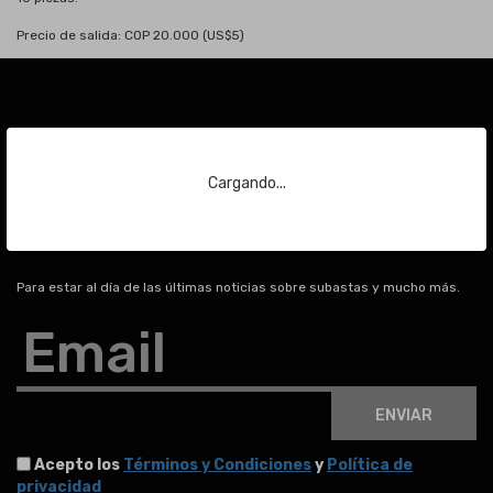
Precio de salida: COP 20.000 (US$5)
Suscríbase a nuestra
Cargando...
newsletter
Para estar al día de las últimas noticias sobre subastas y mucho más.
Email
ENVIAR
Acepto los
Términos y Condiciones
y
Política de
privacidad