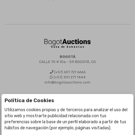
BOGOTÁ
CALLE 70 # 10a - 59 BOGOTÁ, CO
(+57) 601 721 6666
(+57) 301 271 1444
info@bogotaauctions.com
Política de Cookies
Utilizamos cookies propias y de terceros para analizar el uso del
sitio web y mostrarte publicidad relacionada con tus
preferencias sobre la base de un perfil elaborado a partir de tus
©
Bogota Auctions
- Todos los derechos reservados
hábitos de navegación (por ejemplo, páginas visitadas).
Desarrollado por Labelgrup Networks.