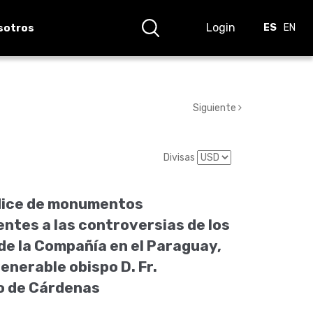
Login
sotros
ES
EN
Siguiente
Divisas
ice de monumentos
ntes a las controversias de los
de la Compañía en el Paraguay,
venerable obispo D. Fr.
 de Cárdenas