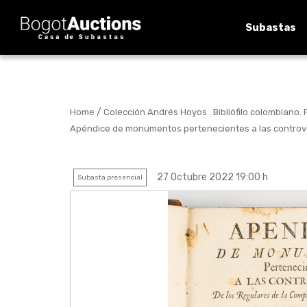
Subastas
/
Home
Colección Andrés Hoyos . Bibliófilo colombiano. P
Apéndice de monumentos pertenecientes a las controv
27 Octubre 2022 19:00 h
Subasta presencial