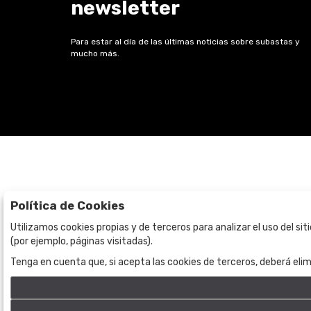
newsletter
Para estar al día de las últimas noticias sobre subastas y
mucho más.
Política de Cookies
Subastas
La empresa
Utilizamos cookies propias y de terceros para analizar el uso del si
(por ejemplo, páginas visitadas).
Subasta en curso
Sobre Nosotros
Tenga en cuenta que, si acepta las cookies de terceros, deberá elim
Subastas anteriores
Contacto