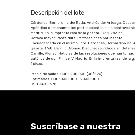
Descripción del lote
Cárdenas, Bernardino de; Rada, Andrés de; Arteaga, Gaspar 
Apéndice de monumentos pertenecientes a las controversias 
Madrid: En la imprenta real de la gazeta, 1768. 283 pp.
Octavo mayor. Pasta dura. Perforaciones por insecto.
Encuadernado en el mismo libro: Cárdenas, Bernardino de. 
gazeta, 1768. Carrillo, Alonso. Discursos jurídicos en defen
Carrillo, Alonso. Noticias de las resoluciones que han toma
católica de don Philipe IV. Madrid. En la imprenta real de la g
1 pieza.
Precio de salida: COP 1.200.000 (US$290)
Estimados: COP 1.400.000 - 2.400.000
USD 340 - 570
Suscríbase a nuestra