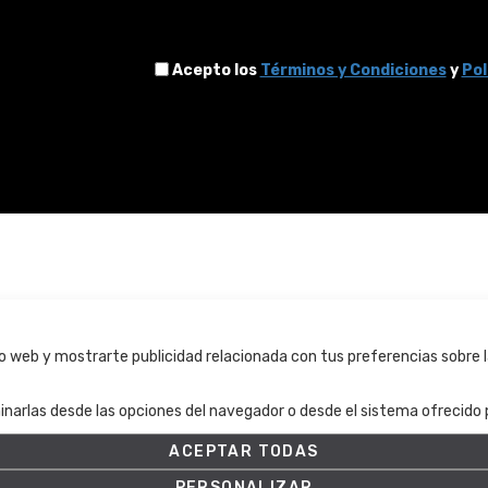
Acepto los
Términos y Condiciones
y
Pol
Términos y condiciones
tio web y mostrarte publicidad relacionada con tus preferencias sobre l
Términos y condiciones
inarlas desde las opciones del navegador o desde el sistema ofrecido p
Política de Privacidad
Política de cookies
ACEPTAR TODAS
Ajuste de Cookies
PERSONALIZAR