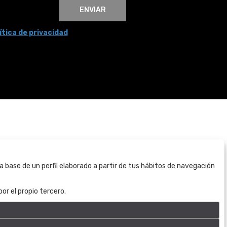
ENVIAR
ítica de privacidad
BOGOTÁ
a base de un perfil elaborado a partir de tus hábitos de navegación
CALLE 70 # 10a - 59 BOGOTÁ, CO
(+57) 601 721 6666
or el propio tercero.
(+57) 301 271 1444
info@bogotaauctions.com