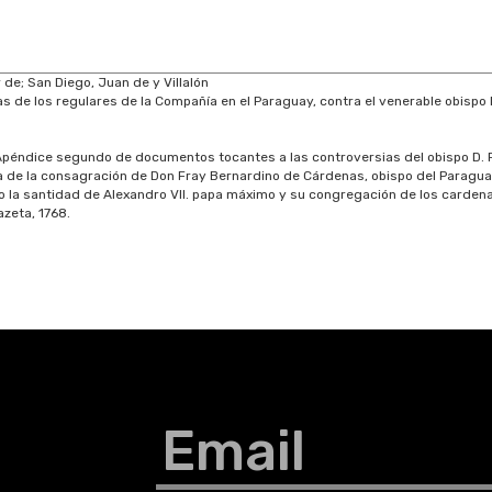
de; San Diego, Juan de y Villalón
de los regulares de la Compañía en el Paraguay, contra el venerable obispo D
Apéndice segundo de documentos tocantes a las controversias del obispo D. Fr
sa de la consagración de Don Fray Bernardino de Cárdenas, obispo del Paraguay.
do la santidad de Alexandro VII. papa máximo y su congregación de los cardenal
azeta, 1768.
Email