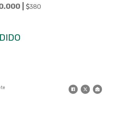
0.000 |
380
DIDO
ote