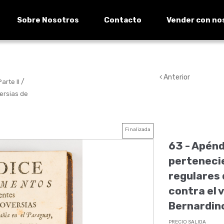
Sobre Nosotros
Contacto
Vender con no
Anterior
/
arte II
ersias de
Finalizada
63 -
Apénd
pertenecie
regulares 
contra el 
Bernardino
PRECIO SALIDA