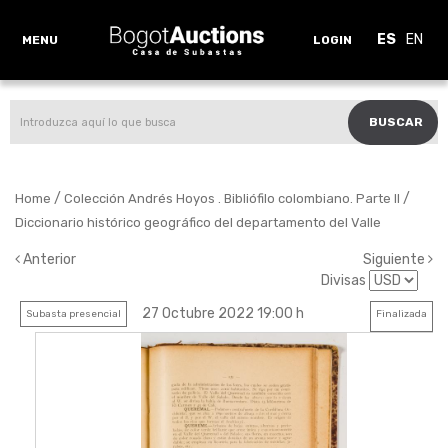
ES
EN
MENU
LOGIN
BUSCAR
/
/
Home
Colección Andrés Hoyos . Bibliófilo colombiano. Parte II
Diccionario histórico geográfico del departamento del Valle
Anterior
Siguiente
Divisas
27 Octubre 2022 19:00 h
Subasta presencial
Finalizada