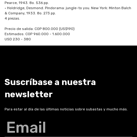
Pearce, 1943. 8o. 536 pp.
• Holdridge, Desmond. Pindorama: jungle-to you. New York: Minton Balch
& Company, 1933. 8o. 273 pp.
4 piezas.
Precio de salida: COP 800.000 (US$190)
Estimados: COP 960.000 - 1.600.000
USD 230 - 380
Suscríbase a nuestra
newsletter
Para estar al día de las últimas noticias sobre subastas y mucho más.
Email