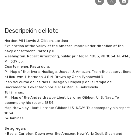
Descripción del lote
Herdon, WM Lewis & Gibbon, Lardner
Exploration of the Valley of the Amazon, made under direction of the
navy department. Parte I y II
Washington: Robert Armstrong, public printer, PI: 1853; PII. 1854. PI: 414 ;
PII: 339 pp.
Cuarto menor. Pasta dura.
P I: Map of the rivers. Huallaga, Ucayali & Amazon. From the observations
of lieu. wm. l. Herndon U.S.N. Drawn by John Tyssowski D.
Plan del curso de los ríos Huallaga y Ucayali y de la Pampa del
Sacramento. Levantado por el P. Fr Manuel Sobreviela.
15 láminas.
P II: Map of the Andes drawby Lieut. Lardner Gibbon, U. S. Navy. To
accompany his report. 1854.
Map drawn by Lieut. Lardner Gibbon U.S. NAVY. To accompany his report.
1854.
36 láminas.
Se agregan:
• Beals, Carleton. Dawn over the Amazon. New York: Duell, Sloan and