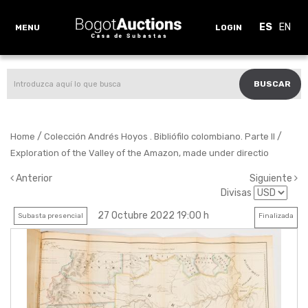
ES
EN
MENU
LOGIN
BUSCAR
/
/
Home
Colección Andrés Hoyos . Bibliófilo colombiano. Parte II
Exploration of the Valley of the Amazon, made under directio
Anterior
Siguiente
Divisas
27 Octubre 2022 19:00 h
Subasta presencial
Finalizada