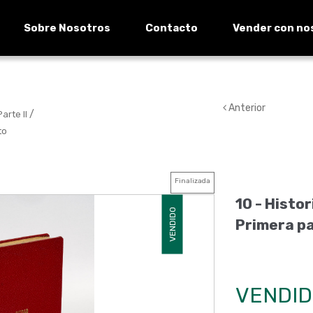
Sobre Nosotros
Contacto
Vender con no
Anterior
/
arte II
to
Finalizada
10 -
Histor
VENDIDO
Primera par
VENDID