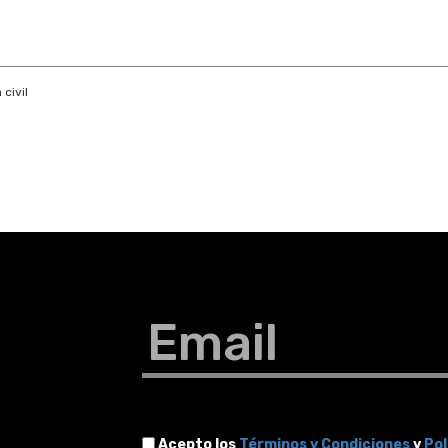
 civil
Email
Acepto los
Términos y Condiciones
y
Pol