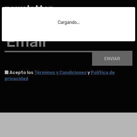
newsletter
Cargando...
Para estar al día de las últimas noticias sobre subastas y mucho más.
Email
ENVIAR
Acepto los
Términos y Condiciones
y
Política de
privacidad