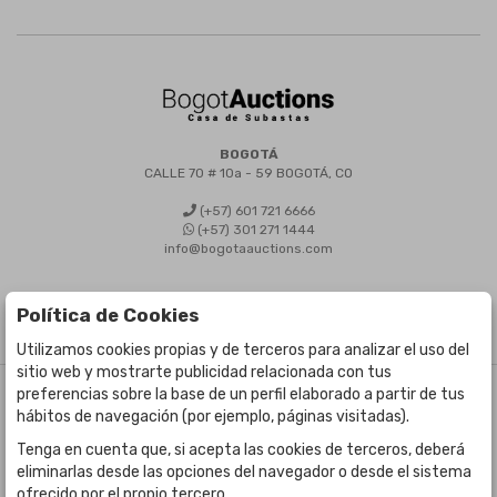
BOGOTÁ
CALLE 70 # 10a - 59 BOGOTÁ, CO
(+57) 601 721 6666
(+57) 301 271 1444
info@bogotaauctions.com
Política de Cookies
Utilizamos cookies propias y de terceros para analizar el uso del
sitio web y mostrarte publicidad relacionada con tus
preferencias sobre la base de un perfil elaborado a partir de tus
©
Bogota Auctions
- Todos los derechos reservados
hábitos de navegación (por ejemplo, páginas visitadas).
Desarrollado por Labelgrup Networks.
Tenga en cuenta que, si acepta las cookies de terceros, deberá
eliminarlas desde las opciones del navegador o desde el sistema
ofrecido por el propio tercero.