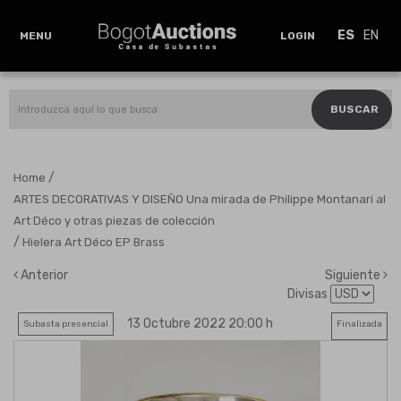
ES
EN
MENU
LOGIN
BUSCAR
/
Home
ARTES DECORATIVAS Y DISEÑO Una mirada de Philippe Montanari al
Art Déco y otras piezas de colección
/
Hielera Art Déco EP Brass
Anterior
Siguiente
Divisas
13 Octubre 2022 20:00 h
Subasta presencial
Finalizada