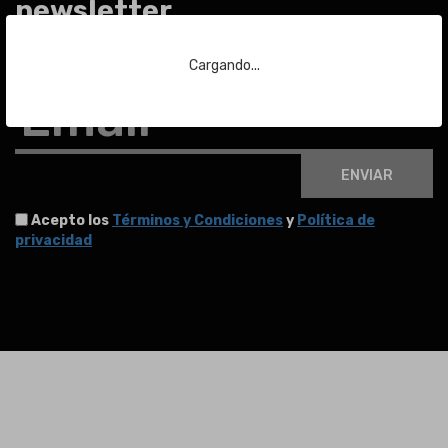
newsletter
Para estar al día de las últimas noticias sobre subastas y mucho más.
Cargando...
Email
ENVIAR
Acepto los
Términos y Condiciones
y
Política de
privacidad