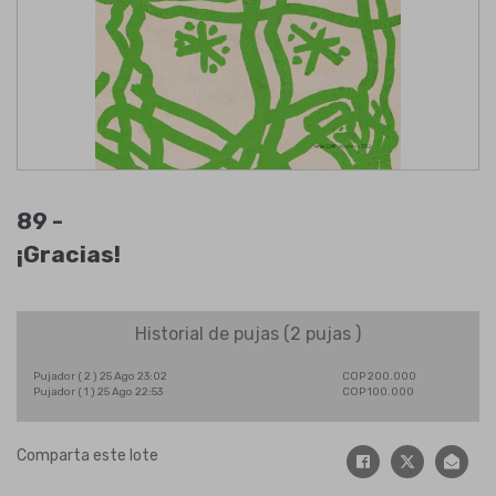
89 -
¡Gracias!
Historial de pujas (
2
pujas )
Pujador
(
2
)
25 Ago 23:02
COP 200.000
Pujador
(
1
)
25 Ago 22:53
COP 100.000
Comparta este lote