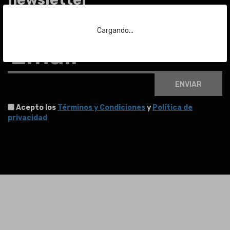
Para estar al día de las últimas noticias sobre subastas y mucho más.
Cargando...
Email
ENVIAR
Acepto los
Términos y Condiciones
y
Política de
privacidad