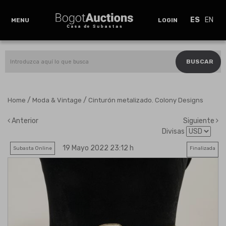
ES
EN
MENU
LOGIN
BUSCAR
/
/
Home
Moda & Vintage
Cinturón metalizado. Colony Designs
Anterior
Siguiente
Divisas
19 Mayo 2022 23:12 h
Subasta Online
Finalizada