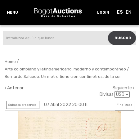
ES
EN
MENU
LOGIN
BUSCAR
/
Home
/
Arte colombiano y latinoamericano, moderno y contemporáneo
Bernardo Salcedo. Un metro tiene cien centímetros, de la ser
Anterior
Siguiente
Divisas
07 Abril 2022 20:00 h
Subasta presencial
Finalizada