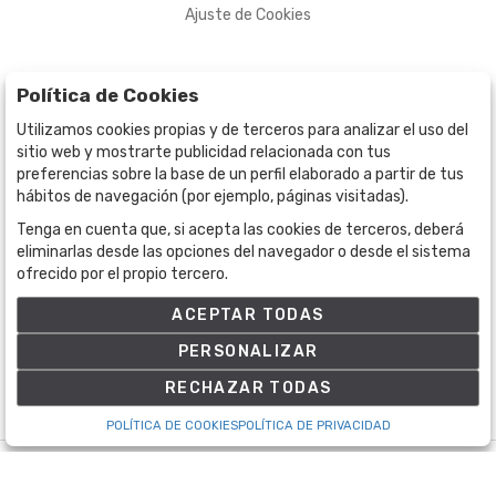
Ajuste de Cookies
Política de Cookies
Utilizamos cookies propias y de terceros para analizar el uso del
sitio web y mostrarte publicidad relacionada con tus
preferencias sobre la base de un perfil elaborado a partir de tus
hábitos de navegación (por ejemplo, páginas visitadas).
Tenga en cuenta que, si acepta las cookies de terceros, deberá
BOGOTÁ
CALLE 70 # 10a - 59 BOGOTÁ, CO
eliminarlas desde las opciones del navegador o desde el sistema
ofrecido por el propio tercero.
(+57) 601 721 6666
(+57) 301 271 1444
ACEPTAR TODAS
info@bogotaauctions.com
PERSONALIZAR
RECHAZAR TODAS
POLÍTICA DE COOKIES
POLÍTICA DE PRIVACIDAD
©
Bogota Auctions
- Todos los derechos reservados