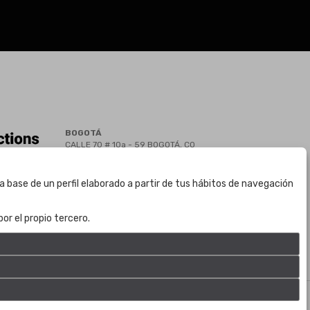
BOGOTÁ
CALLE 70 # 10a - 59 BOGOTÁ, CO
(+57) 601 721 6666
(+57) 301 271 1444
a base de un perfil elaborado a partir de tus hábitos de navegación
info@bogotaauctions.com
or el propio tercero.