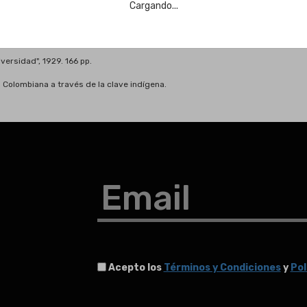
Cargando...
versidad", 1929. 166 pp.
 Colombiana a través de la clave indígena.
Email
Acepto los
Términos y Condiciones
y
Pol