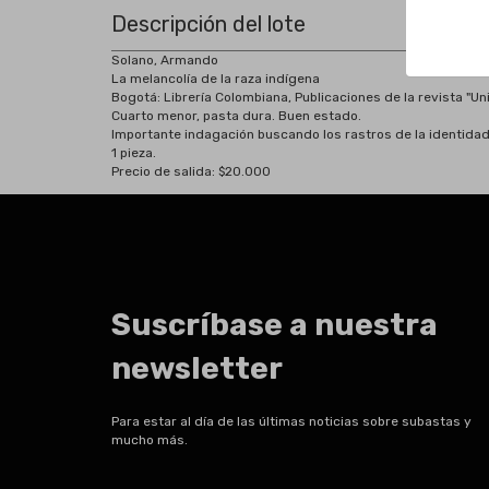
Descripción del lote
Solano, Armando
La melancolía de la raza indígena
Bogotá: Librería Colombiana, Publicaciones de la revista "Uni
Cuarto menor, pasta dura. Buen estado.
Importante indagación buscando los rastros de la identidad
1 pieza.
Precio de salida: $20.000
Suscríbase a nuestra
newsletter
Para estar al día de las últimas noticias sobre subastas y
mucho más.