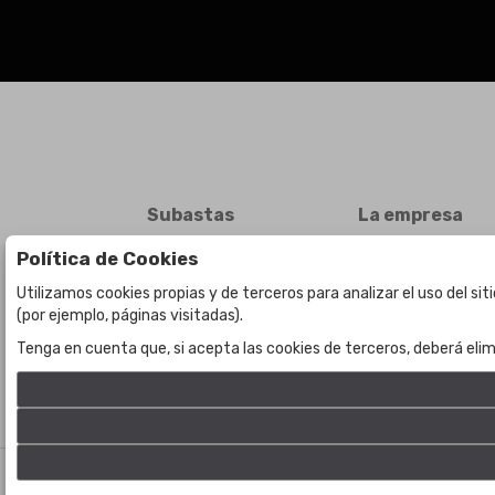
Subastas
La empresa
Subasta en curso
Sobre Nosotros
Política de Cookies
Subastas anteriores
Contacto
Utilizamos cookies propias y de terceros para analizar el uso del si
(por ejemplo, páginas visitadas).
Tenga en cuenta que, si acepta las cookies de terceros, deberá elim
©
Bogota Auctions
- Todos los derechos reservados