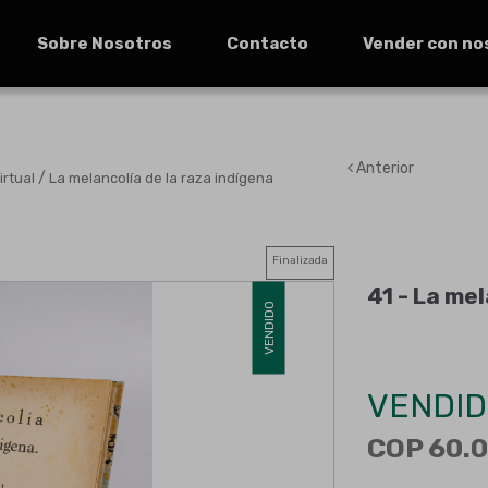
Sobre Nosotros
Contacto
Vender con no
Anterior
/
irtual
La melancolía de la raza indígena
Finalizada
41 -
La mel
VENDIDO
VENDID
COP 60.0