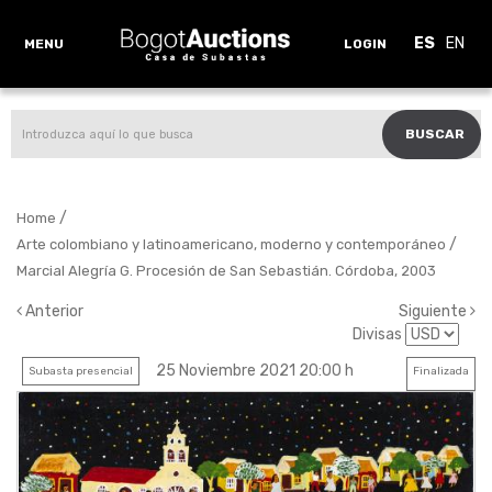
ES
EN
MENU
LOGIN
BUSCAR
/
Home
/
Arte colombiano y latinoamericano, moderno y contemporáneo
Marcial Alegría G. Procesión de San Sebastián. Córdoba, 2003
Anterior
Siguiente
Divisas
25 Noviembre 2021 20:00 h
Subasta presencial
Finalizada