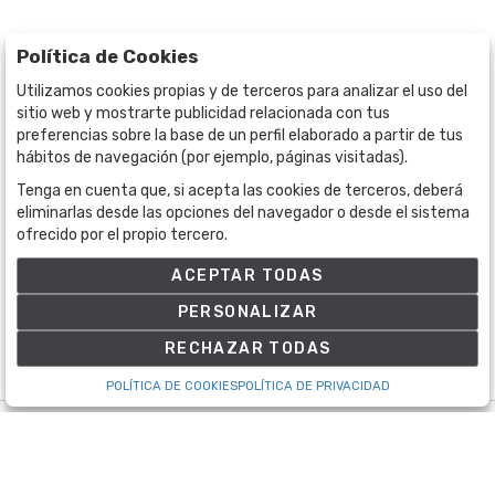
Política de Cookies
Utilizamos cookies propias y de terceros para analizar el uso del
sitio web y mostrarte publicidad relacionada con tus
preferencias sobre la base de un perfil elaborado a partir de tus
hábitos de navegación (por ejemplo, páginas visitadas).
Tenga en cuenta que, si acepta las cookies de terceros, deberá
BOGOTÁ
CALLE 70 # 10a - 59 BOGOTÁ, CO
eliminarlas desde las opciones del navegador o desde el sistema
ofrecido por el propio tercero.
(+57) 601 721 6666
(+57) 301 271 1444
ACEPTAR TODAS
info@bogotaauctions.com
PERSONALIZAR
RECHAZAR TODAS
POLÍTICA DE COOKIES
POLÍTICA DE PRIVACIDAD
©
Bogota Auctions
- Todos los derechos reservados
Desarrollado por Labelgrup Networks.