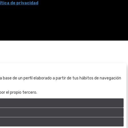
ítica de privacidad
BOGOTÁ
a base de un perfil elaborado a partir de tus hábitos de navegación
CALLE 70 # 10a - 59 BOGOTÁ, CO
(+57) 601 721 6666
or el propio tercero.
(+57) 301 271 1444
info@bogotaauctions.com