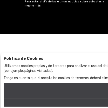
Para estar al día de las últimas noticias sobre subastas y
mucho más.
Política de Cookies
Subastas
La empresa
Utilizamos cookies propias y de terceros para analizar el uso del si
(por ejemplo, páginas visitadas).
Subasta en curso
Sobre Nosotros
Tenga en cuenta que, si acepta las cookies de terceros, deberá elim
Subastas anteriores
Contacto