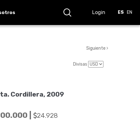
Login
sotros
ES
EN
Siguiente
Divisas
a. Cordillera, 2009
00.000 |
24.928