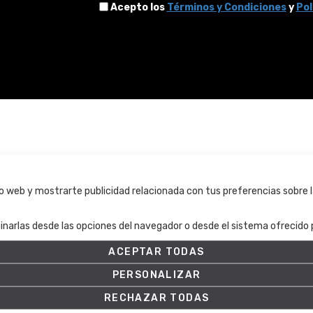
Acepto los
Términos y Condiciones
y
Pol
Términos y condiciones
tio web y mostrarte publicidad relacionada con tus preferencias sobre l
Términos y condiciones
inarlas desde las opciones del navegador o desde el sistema ofrecido p
Política de Privacidad
Política de cookies
ACEPTAR TODAS
Ajuste de Cookies
PERSONALIZAR
RECHAZAR TODAS