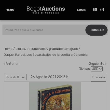
ES
EN
MENU
LOGIN
BUSCAR
/
/
Home
Libros, documentos y grabados antiguos
Duque, Rafael. Los Escarabajos de la vuelta a Colombia
Anterior
Siguiente
Divisas
26 Agosto 2021 20:16 h
Subasta Online
Finalizada