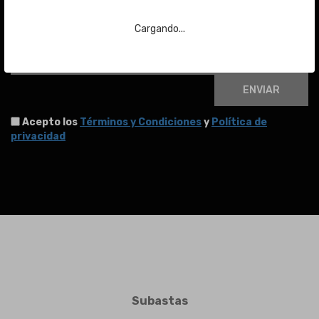
Para estar al día de las últimas noticias sobre subastas y mucho más.
Cargando...
Email
ENVIAR
Acepto los
Términos y Condiciones
y
Política de
privacidad
Subastas