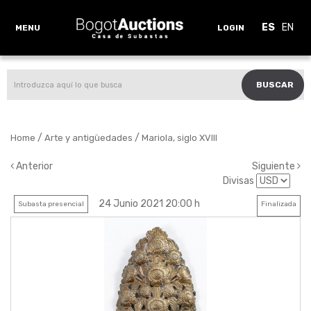
ES
EN
MENU
LOGIN
BUSCAR
/
/
Home
Arte y antigüedades
Mariola, siglo XVIII
Anterior
Siguiente
Divisas
24 Junio 2021 20:00 h
Subasta presencial
Finalizada