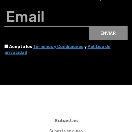
Email
ENVIAR
Acepto los
Términos y Condiciones
y
Política de
privacidad
Subastas
Subasta en curso