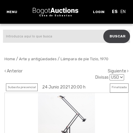
ES
EN
MENU
LOGIN
BUSCAR
/
/
Home
Arte y antigüedades
Lámpara de pie Tizio, 1970
Anterior
Siguiente
Divisas
24 Junio 2021 20:00 h
Subasta presencial
Finalizada