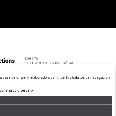
BOGOTÁ
CALLE 70 # 10a - 59 BOGOTÁ, CO
(+57) 601 721 6666
(+57) 301 271 1444
a base de un perfil elaborado a partir de tus hábitos de navegación
info@bogotaauctions.com
or el propio tercero.