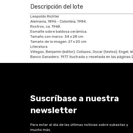
Descripción del lote
Leopoldo Richter
Alemania, 1896 - Colombia, 1984.
Rostros, ca. 1968.
Esmalte sobre baldosa cerámica.
Tamaño con marco: 34 x 28 cm
Tamaño de la imagen: 27 x 20 cm
Literatura
Villegas, Benjamin (editor); Collazos, Oscar (textos); Engel, 
Banco Ganadero. 1977. Ilustrada y reseñada en las páginas 
Suscríbase a nuestra
newsletter
Para estar al día de las últimas noticias sobre subastas y
mucho más.