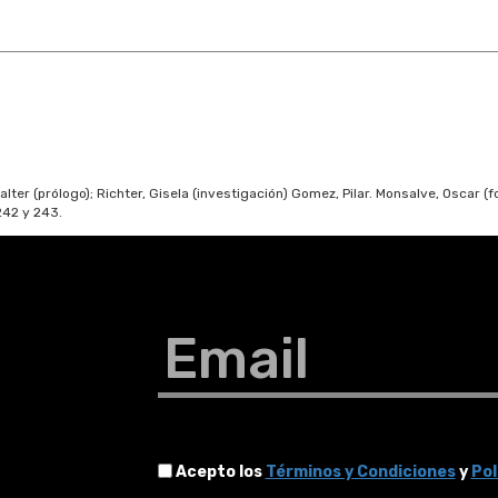
Walter (prólogo); Richter, Gisela (investigación) Gomez, Pilar. Monsalve, Oscar (
242 y 243.
Email
Acepto los
Términos y Condiciones
y
Pol