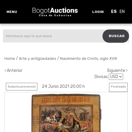
ES
EN
MENU
LOGIN
BUSCAR
/
/
Home
Arte y antigüedades
Nacimiento de Cristo, siglo XVIII
Anterior
Siguiente
Divisas
24 Junio 2021 20:00 h
Subasta presencial
Finalizada