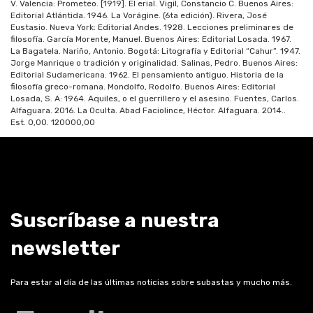
V. Valencia: Prometeo. [1919]. El erial. Vigil, Constancio C. Buenos Aires:
Editorial Atlántida. 1946. La Vorágine. (6ta edición). Rivera, José
Eustasio. Nueva York: Editorial Andes. 1928. Lecciones preliminares de
filosofía. García Morente, Manuel. Buenos Aires: Editorial Losada. 1967.
La Bagatela. Nariño, Antonio. Bogotá: Litografía y Editorial “Cahur”. 1947.
Jorge Manrique o tradición y originalidad. Salinas, Pedro. Buenos Aires:
Editorial Sudamericana. 1962. El pensamiento antiguo. Historia de la
filosofía greco-romana. Mondolfo, Rodolfo. Buenos Aires: Editorial
Losada, S. A: 1964. Aquiles, o el guerrillero y el asesino. Fuentes, Carlos.
Alfaguara. 2016. La Oculta. Abad Faciolince, Héctor. Alfaguara. 2014.
.
Est.
0,00
.
120000,00
Suscríbase a nuestra
newsletter
Para estar al día de las últimas noticias sobre subastas y mucho más.