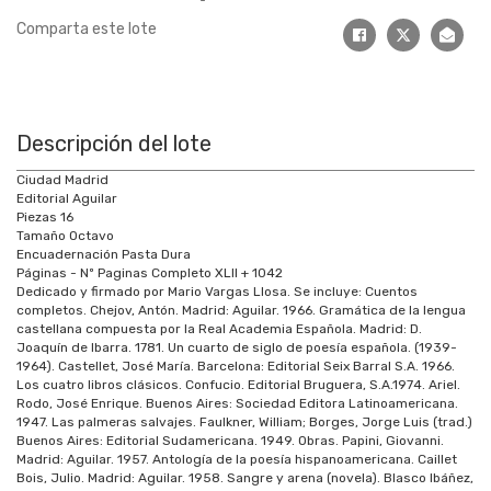
Comparta este lote
Descripción del lote
Ciudad Madrid
Editorial Aguilar
Piezas 16
Tamaño Octavo
Encuadernación Pasta Dura
Páginas - Nº Paginas Completo XLII + 1042
Dedicado y firmado por Mario Vargas Llosa. Se incluye: Cuentos
completos. Chejov, Antón. Madrid: Aguilar. 1966. Gramática de la lengua
castellana compuesta por la Real Academia Española. Madrid: D.
Joaquín de Ibarra. 1781. Un cuarto de siglo de poesía española. (1939-
1964). Castellet, José María. Barcelona: Editorial Seix Barral S.A. 1966.
Los cuatro libros clásicos. Confucio. Editorial Bruguera, S.A.1974. Ariel.
Rodo, José Enrique. Buenos Aires: Sociedad Editora Latinoamericana.
1947. Las palmeras salvajes. Faulkner, William; Borges, Jorge Luis (trad.)
Buenos Aires: Editorial Sudamericana. 1949. Obras. Papini, Giovanni.
Madrid: Aguilar. 1957. Antología de la poesía hispanoamericana. Caillet
Bois, Julio. Madrid: Aguilar. 1958. Sangre y arena (novela). Blasco Ibáñez,