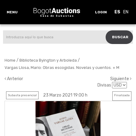
ES
EN
MENU
LOGIN
BUSCAR
/
/
Home
Biblioteca Byington y Arboleda
Vargas Llosa, Mario: Obras escogidas. Novelas y cuentos. + M
Anterior
Siguiente
Divisas
23 Marzo 2021 19:00 h
Subasta presencial
Finalizada