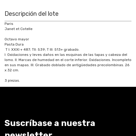
Descripción del lote
Paris
Janet et Cotelle
Octavo mayor
Pasta Dura
T I: XXXI + 487; TII: 539; T III: 513+ grabado.
I: Oxidaciones y leves daños en las esquinas de las tapas y cabeza del
lomo. II: Marcas de humedad en el corte inferior. Oxidaciones. Incompleto
en sus mapas. III: Grabado doblado de antigüedades precolombinas. 26
x 32 cm.
3 piezas.
Suscríbase a nuestra
newsletter