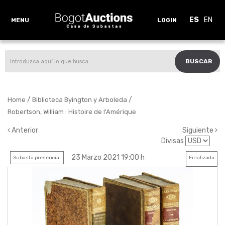
ES
EN
MENU
LOGIN
BUSCAR
/
/
Home
Biblioteca Byington y Arboleda
Robertson, William : Histoire de l'Amérique
Anterior
Siguiente
Divisas
23 Marzo 2021 19:00 h
Subasta presencial
Finalizada