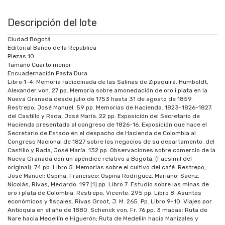
Descripción del lote
Ciudad Bogotá
Editorial Banco de la República
Piezas 10
Tamaño Cuarto menor
Encuadernación Pasta Dura
Libro 1-4: Memoria raciocinada de las Salinas de Zipaquirá. Humboldt,
Alexander von. 27 pp. Memoria sobre amonedación de oro i plata en la
Nueva Granada desde julio de 1753 hasta 31 de agosto de 1859.
Restrepo, José Manuel. 59 pp. Memorias de Hacienda. 1823-1826-1827.
del Castillo y Rada, José María. 22 pp. Exposición del Secretario de
Hacienda presentada al congreso de 1826-16. Exposición que hace el
Secretario de Estado en el despacho de Hacienda de Colombia al
Congreso Nacional de 1827 sobre los negocios de su departamento. del
Castillo y Rada, José María. 132 pp. Observaciones sobre comercio de la
Nueva Granada con un apéndice relativo a Bogotá. (Facsímil del
original). 74 pp. Libro 5: Memorias sobre el cultivo del café. Restrepo,
José Manuel; Ospina, Francisco; Ospina Rodríguez, Mariano; Sáenz,
Nicolás; Rivas, Medardo. 197 [1] pp. Libro 7: Estudio sobre las minas de
oro i plata de Colombia. Restrepo, Vicente. 295 pp. Libro 8: Asuntos
económicos y fiscales. Rivas Groot, J. M. 265. Pp. Libro 9-10: Viajes por
Antioquia en el año de 1880. Schenck von, Fr. 76 pp. 3 mapas: Ruta de
Nare hacia Medellín e Higuerón; Ruta de Medellín hacia Manizales y