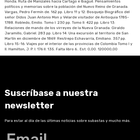
Honda; Ruta de Manizales hacia Cartago e Ibagué. Pensamientos
políticos y memorias sobre la población del Nuevo Reino de Granada.
Vargas, Pedro Fermín de. 162 pp. Libro 11 y 12: Bosquejo Biográfico del
señor Oídos Juan Antonio Mon y Velarde visitador de Antioquia 1785-
1788. Robledo, Emilio. Tomo I: 230 pp. Tomo II: 422 pp. Libro 13:
Relaciones de mando de los virreyes de la Nueva Granada. Giraldo
Jaramillo, Gabriel. 283 pp. Libro 14: Una excursión al territorio de San
Martín en diciembre de 1869. Restrepo Echavarría, Emiliano. 357 pp.
Libro 15-16: Viajes por el interior de las provincias de Colombia Tomo I y
II. Hamilton, J. P. I: 176 II: 135. Falta libro 6.
. Est.
0,00
.
120000,00
Suscríbase a nuestra
newsletter
Para estar al día de las últimas noticias sobre subastas y mucho más.
Email