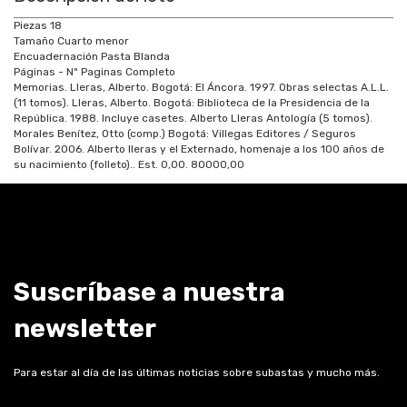
Piezas 18
Tamaño Cuarto menor
Encuadernación Pasta Blanda
Páginas - Nº Paginas Completo
Memorias. Lleras, Alberto. Bogotá: El Áncora. 1997. Obras selectas A.L.L.
(11 tomos). Lleras, Alberto. Bogotá: Biblioteca de la Presidencia de la
República. 1988. Incluye casetes. Alberto Lleras Antología (5 tomos).
Morales Benítez, Otto (comp.) Bogotá: Villegas Editores / Seguros
Bolívar. 2006. Alberto lleras y el Externado, homenaje a los 100 años de
su nacimiento (folleto).
. Est.
0,00
.
80000,00
Suscríbase a nuestra
newsletter
Para estar al día de las últimas noticias sobre subastas y mucho más.