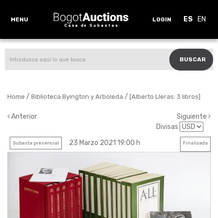
ES
EN
MENU
LOGIN
BUSCAR
/
/
Home
Biblioteca Byington y Arboleda
[Alberto Lleras: 3 libros]
Anterior
Siguiente
Divisas
23 Marzo 2021 19:00 h
Subasta presencial
Finalizada