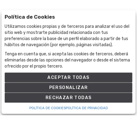
Política de Cookies
Utilizamos cookies propias y de terceros para analizar el uso del
sitio web y mostrarte publicidad relacionada con tus
preferencias sobre la base de un perfil elaborado a partir de tus
hábitos de navegación (por ejemplo, páginas visitadas).
Tenga en cuenta que, si acepta las cookies de terceros, deberá
BOGOTÁ
CALLE 70 # 10a - 59 BOGOTÁ, CO
eliminarlas desde las opciones del navegador o desde el sistema
ofrecido por el propio tercero.
(+57) 601 721 6666
(+57) 301 271 1444
ACEPTAR TODAS
info@bogotaauctions.com
PERSONALIZAR
RECHAZAR TODAS
POLÍTICA DE COOKIES
POLÍTICA DE PRIVACIDAD
©
Bogota Auctions
- Todos los derechos reservados
Desarrollado por Labelgrup Networks.