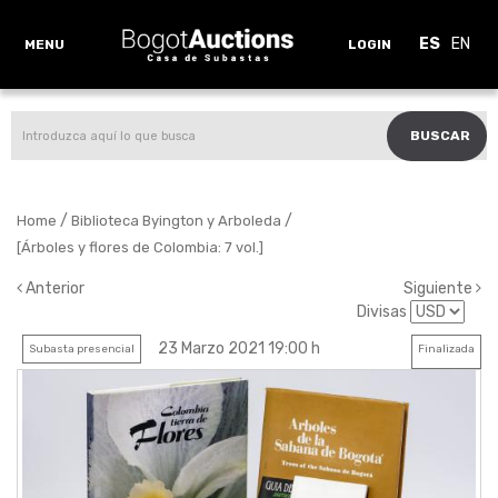
ES
EN
MENU
LOGIN
BUSCAR
/
/
Home
Biblioteca Byington y Arboleda
[Árboles y flores de Colombia: 7 vol.]
Anterior
Siguiente
Divisas
23 Marzo 2021 19:00 h
Subasta presencial
Finalizada