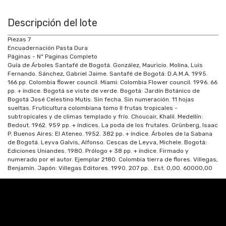
Descripción del lote
Piezas 7
Encuadernación Pasta Dura
Páginas - Nº Paginas Completo
Guía de Árboles Santafé de Bogotá. González, Mauricio. Molina, Luis
Fernando. Sánchez, Gabriel Jaime. Santafé de Bogotá: D.A.M.A. 1995.
166 pp. Colombia flower council. Miami: Colombia Flower council. 1996. 66
pp. + índice. Bogotá se viste de verde. Bogotá: Jardín Botánico de
Bogotá José Celestino Mutis. Sin fecha. Sin numeración. 11 hojas
sueltas. Fruticultura colombiana tomo II frutas tropicales -
subtropicales y de climas templado y frío. Choucair, Khalil. Medellín:
Bedout. 1962. 959 pp. + índices. La poda de los frutales. Grünberg, Isaac
P. Buenos Aires: El Ateneo. 1952. 382 pp. + índice. Árboles de la Sabana
de Bogotá. Leyva Galvis, Alfonso. Cescas de Leyva, Michele. Bogotá:
Ediciones Uniandes. 1980. Prólogo + 38 pp. + índice. Firmado y
numerado por el autor. Ejemplar 2180. Colombia tierra de flores. Villegas,
Benjamín. Japón: Villegas Editores. 1990. 207 pp.
. Est.
0,00
.
60000,00