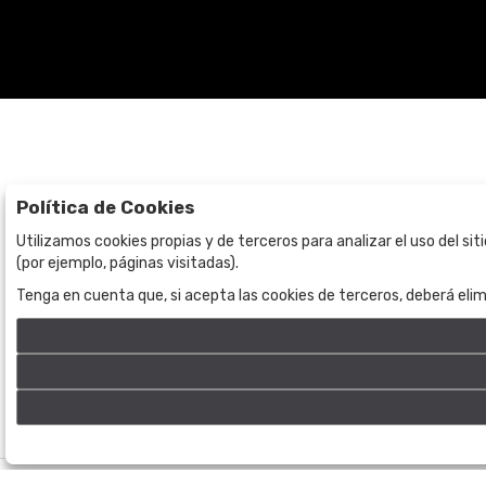
Política de Cookies
Subastas
La empresa
Utilizamos cookies propias y de terceros para analizar el uso del si
(por ejemplo, páginas visitadas).
Subasta en curso
Sobre Nosotros
Tenga en cuenta que, si acepta las cookies de terceros, deberá elim
Subastas anteriores
Contacto