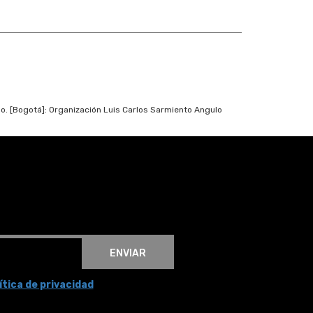
do. [Bogotá]: Organización Luis Carlos Sarmiento Angulo
ENVIAR
ítica de privacidad