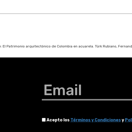
e: El Patrimonio arquitectónico de Colombia en acuarela. Türk Rubiano, Fernan
Email
Acepto los
Términos y Condiciones
y
Pol