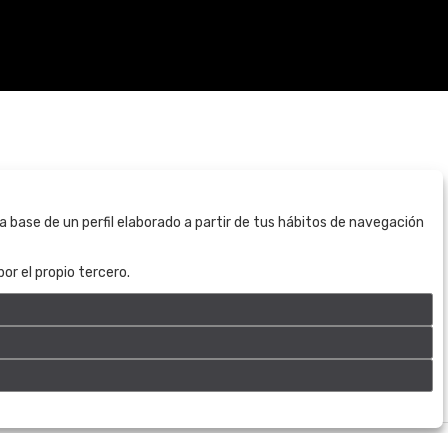
BOGOTÁ
a base de un perfil elaborado a partir de tus hábitos de navegación
CALLE 70 # 10a - 59 BOGOTÁ, CO
(+57) 601 721 6666
or el propio tercero.
(+57) 301 271 1444
info@bogotaauctions.com