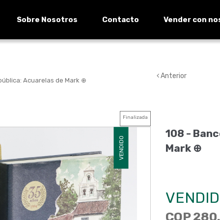
Sobre Nosotros
Contacto
Vender con no
Anterior
pública: Acuarelas de Mark ⊕
Finalizada
108 - Banc
VENDIDO
Mark ⊕
VENDID
COP 280.