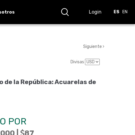
Login
sotros
ES
EN
Siguiente
Divisas
o de la República: Acuarelas de
O POR
000 |
87