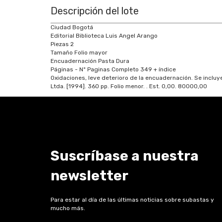
Descripción del lote
Ciudad Bogotá
Editorial Biblioteca Luis Angel Arango
Piezas 2
Tamaño Folio mayor
Encuadernación Pasta Dura
Páginas - Nº Paginas Completo 349 + índice
Oxidaciones, leve deterioro de la encuadernación. Se incluy
Ltda. [1994]. 360 pp. Folio menor.
. Est.
0,00
.
80000,00
Suscríbase a nuestra
newsletter
Para estar al día de las últimas noticias sobre subastas y
mucho más.