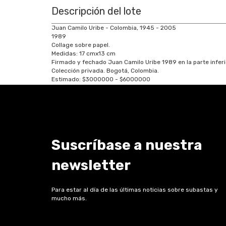
Descripción del lote
Juan Camilo Uribe - Colombia, 1945 - 2005
1989
Collage sobre papel.
Medidas:
17
cm
x
13
cm
Firmado y fechado Juan Camilo Uribe 1989 en la parte inferi
Colección privada. Bogotá, Colombia.
Estimado:
$3000000 - $6000000
Suscríbase a nuestra
newsletter
Para estar al día de las últimas noticias sobre subastas y
mucho más.