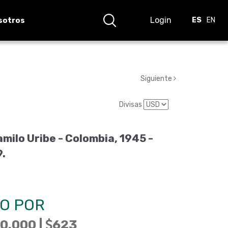
Login
sotros
ES
EN
Siguiente
Divisas
milo Uribe - Colombia, 1945 -
9
.
O POR
0.000 |
623