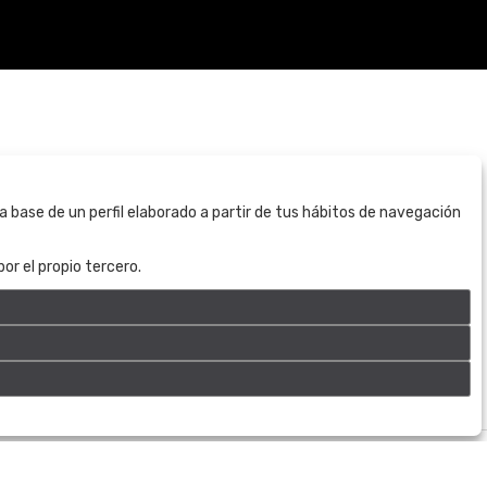
BOGOTÁ
a base de un perfil elaborado a partir de tus hábitos de navegación
CALLE 70 # 10a - 59 BOGOTÁ, CO
(+57) 601 721 6666
or el propio tercero.
(+57) 301 271 1444
info@bogotaauctions.com