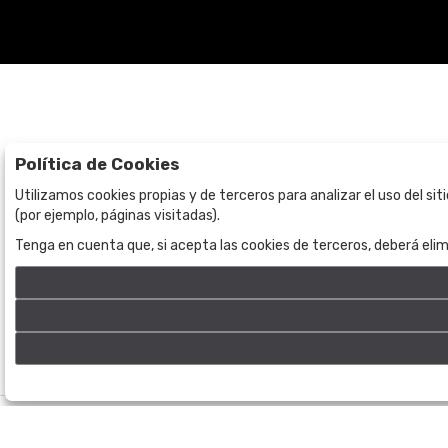
Política de Cookies
Subastas
La empresa
Utilizamos cookies propias y de terceros para analizar el uso del si
(por ejemplo, páginas visitadas).
Subasta en curso
Sobre Nosotros
Tenga en cuenta que, si acepta las cookies de terceros, deberá elim
Subastas anteriores
Contacto
©
Bogota Auctions
- Todos los derechos reservados