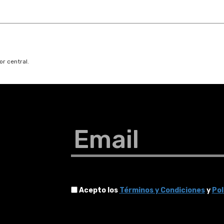
or central.
Email
Acepto los
Términos y Condiciones
y
Pol