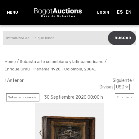
ES
EN
MENU
LOGIN
BUSCAR
/
/
Home
Subasta arte colombiano y latinoamericano
Enrique Grau - Panamá, 1920 - Colombia, 2004..
Anterior
Siguiente
Divisas
30 Septiembre 2020 00:00 h
Subasta presencial
Finalizada