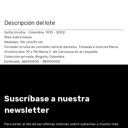
Descripción del lote
Sofía Urrutia - Colombia, 1910 - 2002.
Óleo sobre lienzo.
Medidas:
110
cm
x
70
cm
Firmado Urrutia en costado central derecho. Titulada e inscrita Maria
Cristina óleo 70 x 110 Maria C. de Carrisoza en el respaldo.
Colección privada. Bogotá, Colombia.
Estimado:
$6000000 - $8000000
Suscríbase a nuestra
newsletter
Para estar al día de las últimas noticias sobre subastas y mucho más.