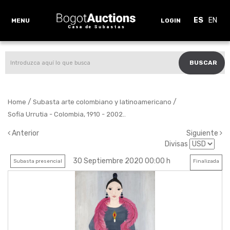
ES
EN
MENU
LOGIN
BUSCAR
/
/
Home
Subasta arte colombiano y latinoamericano
Sofía Urrutia - Colombia, 1910 - 2002..
Anterior
Siguiente
Divisas
30 Septiembre 2020 00:00 h
Subasta presencial
Finalizada