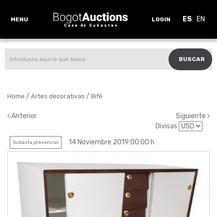
ES
EN
MENU
LOGIN
BUSCAR
/
/
Home
Artes decorativas
Bifé
Anterior
Siguiente
Divisas
14 Noviembre 2019 00:00 h
Subasta presencial