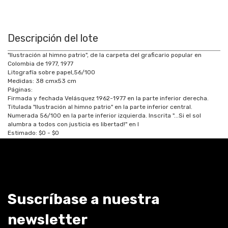
Descripción del lote
"Ilustración al himno patrio", de la carpeta del graficario popular en
Colombia de 1977, 1977
Litografía sobre papel,56/100
Medidas:
38
cm
x
53
cm
Páginas:
Firmada y fechada Velásquez 1962-1977 en la parte inferior derecha.
Titulada "Ilustración al himno patrio" en la parte inferior central.
Numerada 56/100 en la parte inferior izquierda. Inscrita "...Si el sol
alumbra a todos con justicia es libertad!" en l
Estimado:
$0 - $0
Suscríbase a nuestra
newsletter