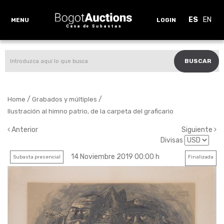
ES
EN
MENU
LOGIN
BUSCAR
/
/
Home
Grabados y múltiples
Ilustración al himno patrio, de la carpeta del graficario
Anterior
Siguiente
Divisas
14 Noviembre 2019 00:00 h
Subasta presencial
Finalizada