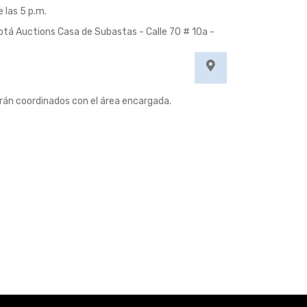
e las 5 p.m.
otá Auctions Casa de Subastas - Calle 70 # 10a -
erán coordinados con el área encargada.