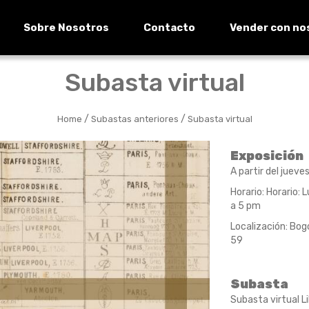
Sobre Nosotros
Contacto
Vender con no
Subasta virtual
/
/
Home
Subastas anteriores
Subasta virtual
Exposición
A partir del juev
Horario: Horario:
a 5 pm
Localización: Bog
59
Subasta
Subasta virtual L