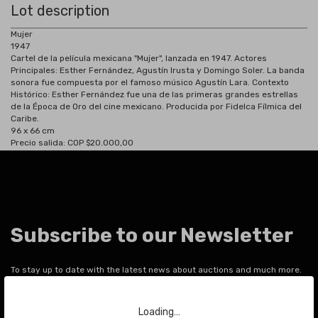
Lot description
Mujer
1947
Cartel de la película mexicana "Mujer", lanzada en 1947. Actores
Principales: Esther Fernández, Agustín Irusta y Domingo Soler. La banda
sonora fue compuesta por el famoso músico Agustín Lara. Contexto
Histórico: Esther Fernández fue una de las primeras grandes estrellas
de la Época de Oro del cine mexicano. Producida por Fidelca Fílmica del
Caribe.
96 x 66 cm
Precio salida: COP $20.000,00
Subscribe to our Newsletter
To stay up to date with the latest news about auctions and much more.
Your email
Loading…