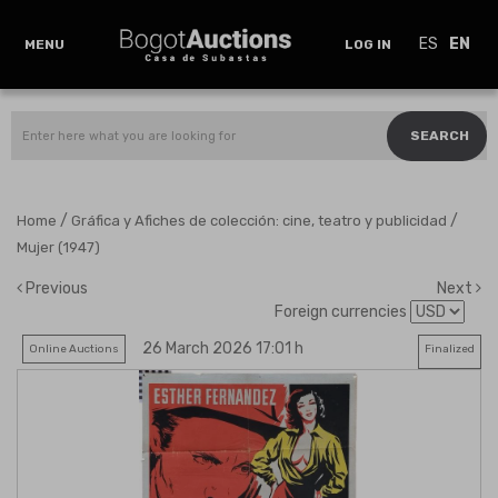
ES
EN
MENU
LOG IN
SEARCH
/
/
Home
Gráfica y Afiches de colección: cine, teatro y publicidad
Mujer (1947)
Previous
Next
Foreign currencies
26 March 2026 17:01 h
Online Auctions
Finalized