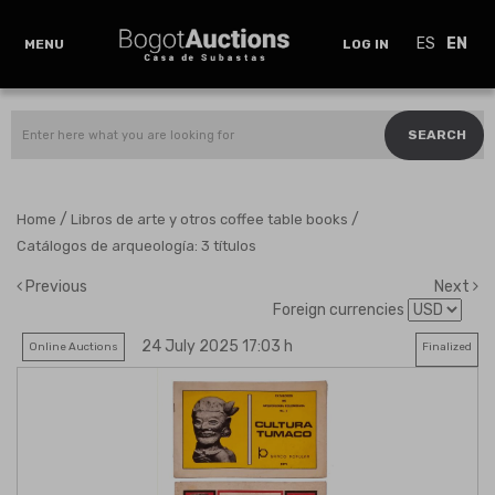
ES
EN
MENU
LOG IN
SEARCH
/
/
Home
Libros de arte y otros coffee table books
Catálogos de arqueología: 3 títulos
Previous
Next
Foreign currencies
24 July 2025 17:03 h
Online Auctions
Finalized