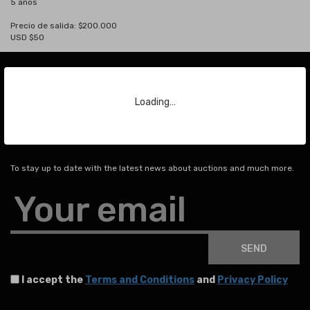
5 años
Precio de salida: $200.000
USD $50
Loading…
Subscribe to our Newsletter
To stay up to date with the latest news about auctions and much more.
Your email
SEND
I accept the
Terms and Conditions
and
Privacy Policy