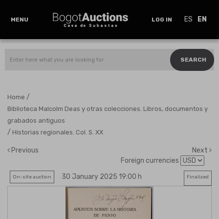
ES
EN
MENU
LOG IN
SEARCH
/
Home
Biblioteca Malcolm Deas y otras colecciones. Libros, documentos y
grabados antiguos
/
Historias regionales. Col. S. XX
Previous
Next
Foreign currencies
30 January 2025 19:00 h
On-site auction
Finalized